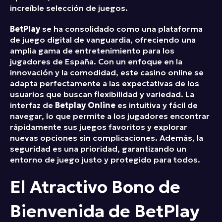
increíble selección de juegos.
BetPlay
se ha consolidado como una plataforma
de juego digital de vanguardia, ofreciendo una
amplia gama de entretenimiento para los
jugadores de España. Con un enfoque en la
innovación y la comodidad, este casino online se
adapta perfectamente a las expectativas de los
usuarios que buscan flexibilidad y variedad. La
interfaz de
Betplay Online
es intuitiva y fácil de
navegar, lo que permite a los jugadores encontrar
rápidamente sus juegos favoritos y explorar
nuevas opciones sin complicaciones. Además, la
seguridad es una prioridad, garantizando un
entorno de juego justo y protegido para todos.
El Atractivo Bono de
Bienvenida de BetPlay