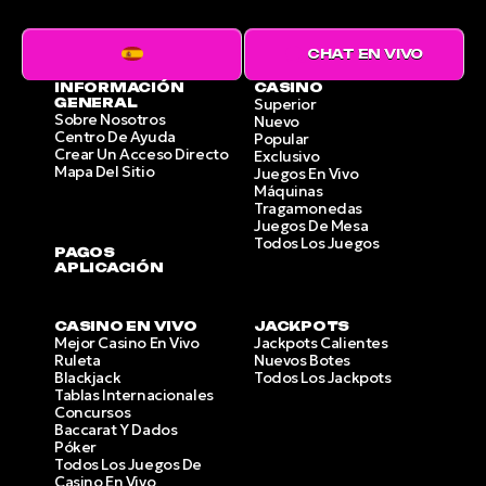
CHAT EN VIVO
INFORMACIÓN
CASINO
GENERAL
Superior
Sobre Nosotros
Nuevo
Centro De Ayuda
Popular
Crear Un Acceso Directo
Exclusivo
Mapa Del Sitio
Juegos En Vivo
Máquinas
Tragamonedas
Juegos De Mesa
Todos Los Juegos
PAGOS
APLICACIÓN
CASINO EN VIVO
JACKPOTS
Mejor Casino En Vivo
Jackpots Calientes
Ruleta
Nuevos Botes
Blackjack
Todos Los Jackpots
Tablas Internacionales
Concursos
Baccarat Y Dados
Póker
Todos Los Juegos De
Casino En Vivo