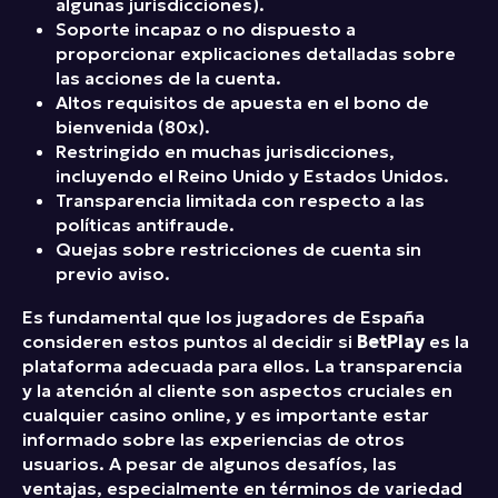
algunas jurisdicciones).
Soporte incapaz o no dispuesto a
proporcionar explicaciones detalladas sobre
las acciones de la cuenta.
Altos requisitos de apuesta en el bono de
bienvenida (80x).
Restringido en muchas jurisdicciones,
incluyendo el Reino Unido y Estados Unidos.
Transparencia limitada con respecto a las
políticas antifraude.
Quejas sobre restricciones de cuenta sin
previo aviso.
Es fundamental que los jugadores de España
consideren estos puntos al decidir si
BetPlay
es la
plataforma adecuada para ellos. La transparencia
y la atención al cliente son aspectos cruciales en
cualquier casino online, y es importante estar
informado sobre las experiencias de otros
usuarios. A pesar de algunos desafíos, las
ventajas, especialmente en términos de variedad