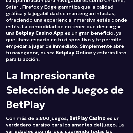
La optimización para navegadores como Chrome,
Safari, Firefox y Edge garantiza que la calidad
gráfica y la jugabilidad se mantengan intactas,
ofreciendo una experiencia inmersiva estés donde
estés. La comodidad de no tener que descargar
una
Betplay Casino App
es un gran beneficio, ya
que libera espacio en tu dispositivo y te permite
empezar a jugar de inmediato. Simplemente abre
tu navegador, busca
Betplay Online
y estarás listo
para la acción.
La Impresionante
Selección de Juegos de
BetPlay
Con más de 3.800 juegos,
BetPlay Casino
es un
verdadero paraíso para los amantes del juego. La
variedad es asombrosa, cubriendo todas las