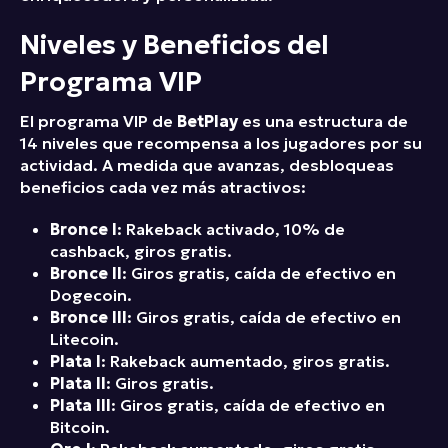
Niveles y Beneficios del
Programa VIP
El programa VIP de
BetPlay
es una estructura de
14 niveles que recompensa a los jugadores por su
actividad. A medida que avanzas, desbloqueas
beneficios cada vez más atractivos:
Bronce I
: Rakeback activado, 10% de
cashback, giros gratis.
Bronce II
: Giros gratis, caída de efectivo en
Dogecoin.
Bronce III
: Giros gratis, caída de efectivo en
Litecoin.
Plata I
: Rakeback aumentado, giros gratis.
Plata II
: Giros gratis.
Plata III
: Giros gratis, caída de efectivo en
Bitcoin.