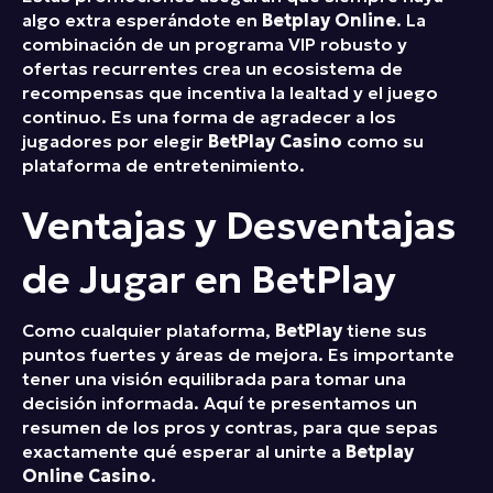
algo extra esperándote en
Betplay Online
. La
combinación de un programa VIP robusto y
ofertas recurrentes crea un ecosistema de
recompensas que incentiva la lealtad y el juego
continuo. Es una forma de agradecer a los
jugadores por elegir
BetPlay Casino
como su
plataforma de entretenimiento.
Ventajas y Desventajas
de Jugar en BetPlay
Como cualquier plataforma,
BetPlay
tiene sus
puntos fuertes y áreas de mejora. Es importante
tener una visión equilibrada para tomar una
decisión informada. Aquí te presentamos un
resumen de los pros y contras, para que sepas
exactamente qué esperar al unirte a
Betplay
Online Casino
.