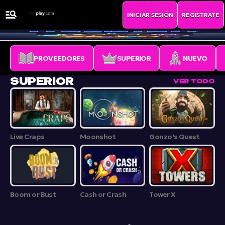
INICIAR SESIÓN
REGÍSTRATE
PROVEEDORES
SUPERIOR
NUEVO
SUPERIOR
VER TODO
Live Craps
Moonshot
Gonzo's Quest
Boom or Bust
Cash or Crash
Tower X