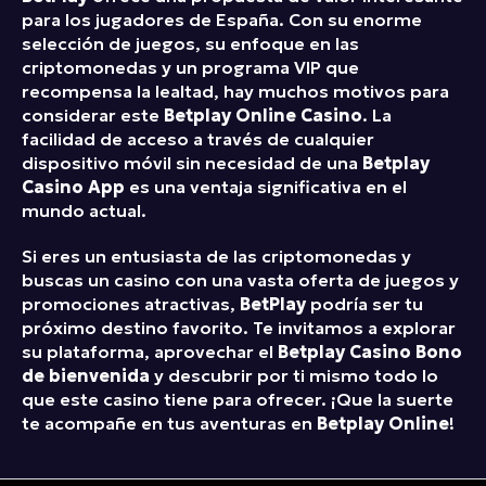
para los jugadores de España. Con su enorme
selección de juegos, su enfoque en las
criptomonedas y un programa VIP que
recompensa la lealtad, hay muchos motivos para
considerar este
Betplay Online Casino
. La
facilidad de acceso a través de cualquier
dispositivo móvil sin necesidad de una
Betplay
Casino App
es una ventaja significativa en el
mundo actual.
Si eres un entusiasta de las criptomonedas y
buscas un casino con una vasta oferta de juegos y
promociones atractivas,
BetPlay
podría ser tu
próximo destino favorito. Te invitamos a explorar
su plataforma, aprovechar el
Betplay Casino Bono
de bienvenida
y descubrir por ti mismo todo lo
que este casino tiene para ofrecer. ¡Que la suerte
te acompañe en tus aventuras en
Betplay Online
!