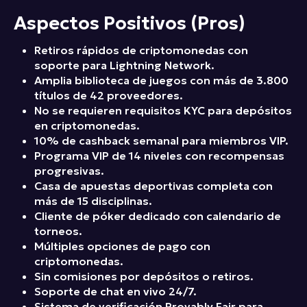
Aspectos Positivos (Pros)
Retiros rápidos de criptomonedas con
soporte para Lightning Network.
Amplia biblioteca de juegos con más de 3.800
títulos de 42 proveedores.
No se requieren requisitos KYC para depósitos
en criptomonedas.
10% de cashback semanal para miembros VIP.
Programa VIP de 14 niveles con recompensas
progresivas.
Casa de apuestas deportivas completa con
más de 15 disciplinas.
Cliente de póker dedicado con calendario de
torneos.
Múltiples opciones de pago con
criptomonedas.
Sin comisiones por depósitos o retiros.
Soporte de chat en vivo 24/7.
Sistema de verificación Provably Fair para