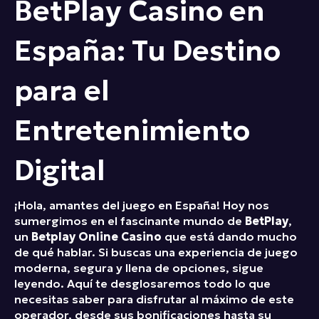
BetPlay Casino en
España: Tu Destino
para el
Entretenimiento
Digital
¡Hola, amantes del juego en España! Hoy nos
sumergimos en el fascinante mundo de
BetPlay
,
un
Betplay Online Casino
que está dando mucho
de qué hablar. Si buscas una experiencia de juego
moderna, segura y llena de opciones, sigue
leyendo. Aquí te desglosaremos todo lo que
necesitas saber para disfrutar al máximo de este
operador, desde sus bonificaciones hasta su