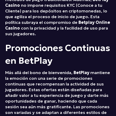
Casino
no impone requisitos KYC (Conoce a tu
Cliente) para los depósitos en criptomonedas, lo
que agiliza el proceso de inicio de juego. Esta
política subraya el compromiso de
Betplay Online
Casino
con la privacidad y la facilidad de uso para
sus jugadores.
Promociones Continuas
en BetPlay
Más allá del bono de bienvenida,
BetPlay
mantiene
la emoción con una serie de promociones
continuas que recompensan la actividad de sus
jugadores. Estas ofertas están diseñadas para
añadir valor a tu experiencia de juego y darte más
oportunidades de ganar, haciendo que cada
sesión sea aún más gratificante. Las promociones
son variadas y se adaptan a diferentes estilos de