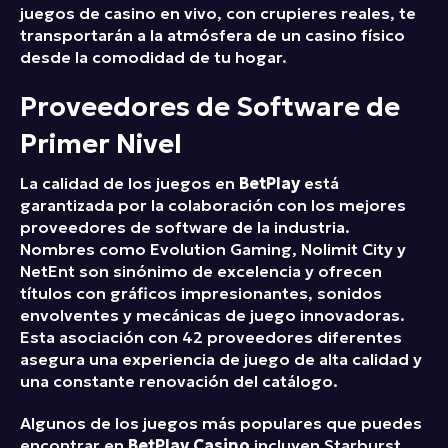
juegos de casino en vivo, con crupieres reales, te
transportarán a la atmósfera de un casino físico
desde la comodidad de tu hogar.
Proveedores de Software de
Primer Nivel
La calidad de los juegos en
BetPlay
está
garantizada por la colaboración con los mejores
proveedores de software de la industria.
Nombres como Evolution Gaming, Nolimit City y
NetEnt son sinónimo de excelencia y ofrecen
títulos con gráficos impresionantes, sonidos
envolventes y mecánicas de juego innovadoras.
Esta asociación con 42 proveedores diferentes
asegura una experiencia de juego de alta calidad y
una constante renovación del catálogo.
Algunos de los juegos más populares que puedes
encontrar en
BetPlay Casino
incluyen Starburst,