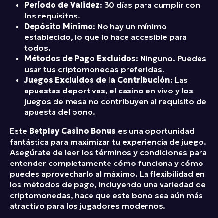
Período de Validez
: 30 días para cumplir con
los requisitos.
Depósito Mínimo
: No hay un mínimo
establecido, lo que lo hace accesible para
todos.
Métodos de Pago Excluidos
: Ninguno. Puedes
usar tus criptomonedas preferidas.
Juegos Excluidos de la Contribución
: Las
apuestas deportivas, el casino en vivo y los
juegos de mesa no contribuyen al requisito de
apuesta del bono.
Este
Betplay Casino Bonus
es una oportunidad
fantástica para maximizar tu experiencia de juego.
Asegúrate de leer los términos y condiciones para
entender completamente cómo funciona y cómo
puedes aprovecharlo al máximo. La flexibilidad en
los métodos de pago, incluyendo una variedad de
criptomonedas, hace que este bono sea aún más
atractivo para los jugadores modernos.